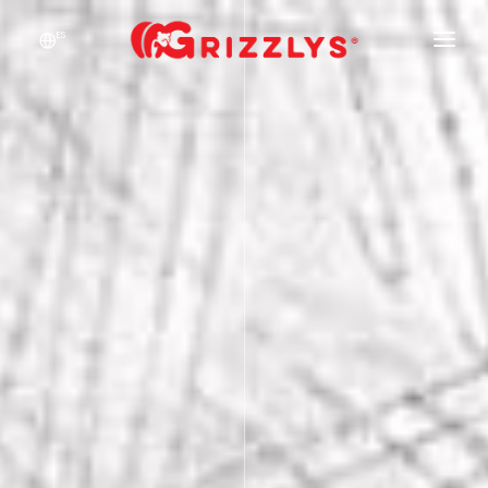
ES
QUIENES SOMOS
VIAJES & EVENTOS
SERVICIOS CORPORATIVOS
TURISMO
INFO ÚTIL
CONTACTO